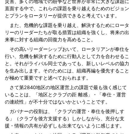
災害、多くの地域での紛争など世界が非常に大きな課題に
直面する中で、これらの課題を乗り越えるためのビジョン
とプランをロータリーが提供できると考えています。
また、危機的な課題を乗り越え、解決するためにロータ
リーのリーダーたちが取る措置は組織を強くし、将来の出
来事に対する組織の回復力を高めること。
その高いリーダーシップおいて、ロータリアンが奉仕を
行い、危機を解決するために行動人として力を合わせるこ
と。それがライバル同士であっても、新しいレベルの協力
を生み出します。そのためには、組織再編を優先すること
が極めて重要ですと述べておられます。
さて第2840地区の地区運営上の課題で最も強く感じて
いることは、「地区とクラブの距 離感」・「奉仕・運営
の連続性」が不十分ではないかということです。
ガバナーの役割は、「クラブの運営・奉仕を後押しす
る」（クラブを後方支援する）しかしながら、充分な支
援・情報の共有が必ずしも出来てないように感じます。