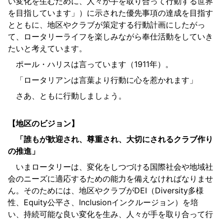
い変化を生むために、人々が手を取り合って行動する世界
を目指しています」）に示された優先事項の達成を目指す
とともに、地区やクラブが策定する行動計画にしたがっ
て、ロータリーライフを楽しみながら奉仕活動をしていき
たいと考えています。
ポール・ハリスは言っています（1911年）。
「ロータリアンは言葉より行動に心を惹かれます」
さあ、ともに行動しましょう。
【地区のビジョン】
「誰もが歓迎され、尊重され、大切にされるクラブ作り
の推進」
いまロータリーは、変化をしつづける国際社会や地域社
会のニーズに適応するための能力を備えなければなりませ
ん。そのためには、地区やクラブがDEI（Diversity多様
性、Equity公平さ、Inclusionインクルージョン）を培
い、持続可能な良い変化を生み、人々が手を取り合って行