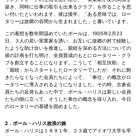
築き、同時に仕事の取引も出来るクラブ」を作ることを思
い付いたといわれます。彼は後年、「ある意味では、ロー
タリーは故郷の谷間から生まれました」と書いています。
この着想を数年間温めていたポールは、1905年2月23
日、３人の若い実業家を誘い、お互いに故郷の村で経験し
たような助け合いを推進し、親睦を深める方法についての
彼の計画を打ち明け、全員賛成のもとにロータリー・クラ
ブを創立することになります。こうして「相互扶助」と
「親睦」からスタートしたロータリーでしたが、それに飽
きたらなくなった会員たちによって、「奉仕」の概念がロ
ータリーに導入されるようになりました。その時、古参会
員たちの反発もあった中で、ポール・ハリスは新しい会員
たちの側に立って、そうした奉仕の概念を採り入れ、今日
のロータリーの基礎を固めました。
2．ポール・ハリス放浪の旅
ポール・ハリスは１８９１年、２３歳でアイオワ大学を卒