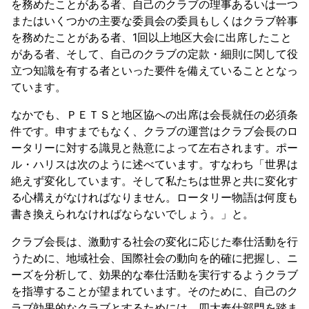
を務めたことがある者、自己のクラブの理事あるいは一つ
またはいくつかの主要な委員会の委員もしくはクラブ幹事
を務めたことがある者、1回以上地区大会に出席したこと
がある者、そして、自己のクラブの定款・細則に関して役
立つ知識を有する者といった要件を備えていることとなっ
ています。
なかでも、ＰＥＴＳと地区協への出席は会長就任の必須条
件です。申すまでもなく、クラブの運営はクラブ会長のロ
ータリーに対する識見と熱意によって左右されます。ポー
ル・ハリスは次のように述べています。すなわち「世界は
絶えず変化しています。そして私たちは世界と共に変化す
る心構えがなければなりません。ロータリー物語は何度も
書き換えられなければならないでしょう。」と。
クラブ会長は、激動する社会の変化に応じた奉仕活動を行
うために、地域社会、国際社会の動向を的確に把握し、ニ
ーズを分析して、効果的な奉仕活動を実行するようクラブ
を指導することが望まれています。そのために、自己のク
ラブ効果的なクラブとするためには、四大奉仕部門を踏ま