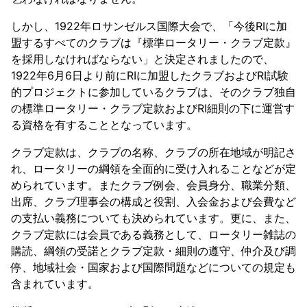
しかし、1922年ロサンゼルス国際大会で、「今後RIに加
盟するすべてのクラブは『標準ロータリー・クラブ定款』
を採用しなければならない」と決定されましたので、
1922年6月6日より前にRIに加盟したクラブおよびRI試験
的プロジェクトに参加しているクラブは、そのクラブ独自
の標準ロータリー・クラブ定款およびRI細則の下に運営す
る資格を有することとなっています。
クラブ定款は、クラブの名称、クラブの所在地域が明記さ
れ、ロータリーの綱領を全面的に受け入れることなどが定
められています。またクラブ例会、会員身分、職業分類、
出席、クラブ理事会の構成と役割、入会金および会費など
の支払い義務についても決められています。更に、また、
クラブ定款には会員である義務として、ロータリー雑誌の
購読、綱領の受諾とクラブ定款・細則の遵守、仲介及び調
停、地域社会・国家および国際問題などについての規定も
含まれています。