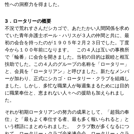
性への洞察力を得ました。
3．ロータリーの概要
不況で荒れすさんだシカゴで、あたたかい人間関係を求め
ていた青年弁護士ポール・ハリスが３人の仲間と共に、最
初の会合を持ったのが１９０５年２月２３日でした。丁度
今から１００年前になります。 この４人は互いの事務所
で「輪番」に会合を開きました。当初の目的は親睦と相互
扶助でした。この４人のグループの名称を「ロータリー」
と、会員を「ロータリアン」と呼びました。新たなメンバ
ーが加わり、正式にシカゴ・ロータリー・クラブを組織し
ました。しかし、多忙な職業人が毎週集まるためには目的
に職業奉仕と、恵まれない人々への援助も加えられまし
た。
それが初期ロータリアンの努力の成果として、「超我の奉
仕」と「最もよく奉仕する者、最も多く報いられると」と
いう標語にまとめられました。 クラブ数が多くなるにつ
れて、ロータリー・クラブ全米連合会、ロータリー・クラ