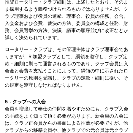
推奨ロータリー・クラブ細則は、上述したとおり、そのま
ま採用するよう義務づけられるものではありませんが、ク
ラブ理事および役員の選挙、理事会、役員の任務、会合、
入会金および会費、裁決の方法、委員会の構成と任務、財
務、会員選挙の方法、決議、議事の順序並びに改正などが
詳しく決められています。
ロータリー・クラブは、その管理主体はクラブ理事会であ
りますが、RI加盟クラブとして、綱領を遵守し、クラブ定
款・細則に則って運営されるものであり、クラブ会員は入
会金と会費を支払うことによって、綱領の中に示されたロ
ータリーの原則を受諾し、クラブの定款・細則に従い、そ
の規定を遵守しなければなりません。
5．クラブへの入会
会員を増強して奉仕の仲間を増やすためにも、クラブ入会
の手続をよく知って頂く必要があります。新会員の入会に
は、クラブ正会員からの書面による推薦が必要ですが、他
クラブからの移籍会員や、他クラブでの元会員は元クラブ