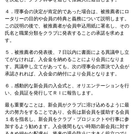
４．理事会の決定が肯定的であった場合は、被推薦者にロ
ータリーの目的や会員の特典と義務について説明します。
この説明の後で、被推薦者が会員申込用紙に署名し、その
氏名と職業分類をクラブに発表することの承諾を求めま
す。
５．被推薦者の発表後、７日以内に書面による異議申し立
てがなければ、入会金を納めることにより会員になりま
す。異議申し立てがあっても、次の理事会の票決で入会が
承認されれば、入会金の納付により会員となります。
６．感動的な新会員の入会式と、オリエンテーションを行
い、会員証を発行してＲＩに報告します。
最も重要なことは、新会員がクラブに溶け込めるように最
大の努力をすることであり、会長は新会員を援助する会員
１名を指名し、新会員をクラブ・プロジェクトや行事に参
加するよう勧めます。入会後間もない時期の新会員に対す
るきめ細かな配慮が、将来の退会防止に大きく役立つでし