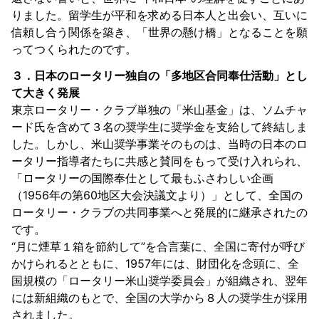
りました。留学生が平和を求める日本人と出会い、互いに
信頼し合う関係を築き、「世界の懸け橋」となることを願
ってつくられたのです。
３．日本のロータリー独自の「多地区合同奉仕活動」とし
て大きく発展
東京ロータリー・クラブ単独の「米山基金」は、ソムチャ
ード氏を含めて３名の奨学生に奨学金を支給して終結しま
した。しかし、米山奨学事業そのものは、当時の日本のロ
ータリー指導者たちに共感と賛同をもって受け入れられ、
「ロータリーの国際奉仕として最もふさわしい企画
（1956年の第60地区大会決議文より）」として、全国の
ロータリー・クラブの共同事業へと発展的に継承されたの
です。
“月に煙草１箱を節約して”を合言葉に、全国に寄付が呼び
かけられるとともに、1957年には、財団化を念頭に、全
国規模の「ロータリー米山奨学委員会」が組織され、翌年
には新組織のもとで、全国の大学から８人の奨学生が採用
されました。