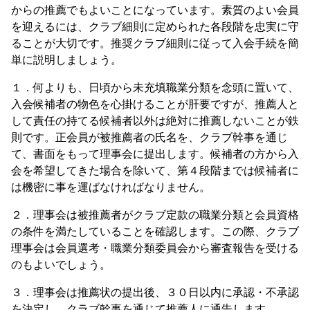
からの推薦でもよいことになっています。素質のよい会員
を迎えるには、クラブ細則に定められた各段階を忠実に守
ることが大切です。推奨クラブ細則に従って入会手続を簡
単に説明しましょう。
１．何よりも、日頃から未充填職業分類を念頭に置いて、
入会候補者の物色を心掛けることが肝要ですが、推薦人と
して責任の持てる候補者以外は絶対に推薦しないことが鉄
則です。正会員が被推薦者の氏名を、クラブ幹事を通じ
て、書面をもって理事会に提出します。候補者の方から入
会を希望してきた場合を除いて、第４段階までは候補者に
は機密に事を運ばなければなりません。
２．理事会は被推薦者がクラブ定款の職業分類と会員資格
の条件を満たしていることを確認します。この際、クラブ
理事会は会員選考・職業分類委員会から審査報告を受ける
のもよいでしょう。
３．理事会は推薦状の提出後、３０日以内に承認・不承認
を決定し、クラブ幹事を通じて推薦人に通告します。