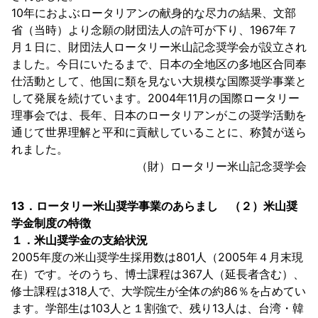
10年におよぶロータリアンの献身的な尽力の結果、文部
省（当時）より念願の財団法人の許可が下り、1967年７
月１日に、財団法人ロータリー米山記念奨学会が設立され
ました。今日にいたるまで、日本の全地区の多地区合同奉
仕活動として、他国に類を見ない大規模な国際奨学事業と
して発展を続けています。2004年11月の国際ロータリー
理事会では、長年、日本のロータリアンがこの奨学活動を
通じて世界理解と平和に貢献していることに、称賛が送ら
れました。
（財）ロータリー米山記念奨学会
13．ロータリー米山奨学事業のあらまし （２）米山奨
学金制度の特徴
１．米山奨学金の支給状況
2005年度の米山奨学生採用数は801人（2005年４月末現
在）です。そのうち、博士課程は367人（延長者含む）、
修士課程は318人で、大学院生が全体の約86％を占めてい
ます。学部生は103人と１割強で、残り13人は、台湾・韓