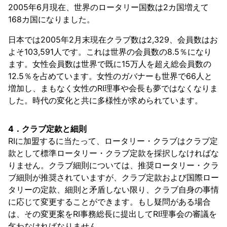
2005年6月現在、世界のロータリー国数は2カ国増えて
168カ国になりました。
日本では2005年2月末現在クラブ数は2,329、会員数はお
よそ103,591人です。これは世界の会員数の8.5％になり
ます。女性会員数は世界で既に15万人を超え総会員数の
12.5％を占めています。女性のガバナーも世界で66人と
増加し、まもなく女性のRI理事や会長も夢ではなくなりま
した。時代の変化と共に多様性が求められています。
4．クラブ定款と細則
RIに加盟するに当たって、ロータリー・クラブはクラブ定
款として標準ロータリー・クラブ定款を採択しなければな
りません。クラブ細則については、推奨ロータリー・クラ
ブ細則が推奨されていますが、クラブ定款および国際ロー
タリーの定款、細則と矛盾しない限り、クラブ自身の事情
に応じて変更することができます。もし疑問がある場合
は、その変更案をRI事務総長に提出してRI理事会の審議を
乞わなければなりません。