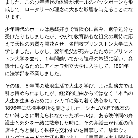
ました。この少年時代の体験がポールのバックボーンを形
成して、ロータリーの理念に大きな影響を与えることにな
ります。
少年時代のポールは悪戯好きで冒険心に富み、退学処分を
受けたりもしましたが、やがて教育熱心な祖父の期待に応
えて天性の素質を開花させ、名門校プリンストン大学に入
学しました。しかし、翌年祖父が死去したためにプリンス
トン大学を去り、１年間働いてから祖母の希望に従い、弁
護士になるためにアイオワ州立大学に入学して、1891年
に法学部を卒業しました。
その後、５年間の放浪生活で人生を学び、また勤務先では
引き留められましたが、経済的理由からではなく「本当の
人生を生きるために」シカゴに落ち着く決心をして、
1896年に法律事務所を開きました。シカゴの街で親友の
ない淋しさに耐えられなかったポールは、ある晩仲間の弁
護士と郊外を一緒に散歩した時に、その弁護士が付近の商
店主たちと親しく挨拶を交わすのを目撃して、故郷ウォー
リングフォードの生活を思い出し、「実業家が友人関係を