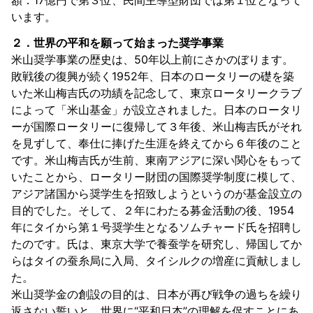
います。
２．世界の平和を願って始まった奨学事業
米山奨学事業の歴史は、50年以上前にさかのぼります。
敗戦後の復興が続く1952年、日本のロータリーの礎を築
いた米山梅吉氏の功績を記念して、東京ロータリークラブ
によって「米山基金」が設立されました。日本のロータリ
ーが国際ロータリーに復帰して３年後、米山梅吉氏がそれ
を見ずして、奉仕に捧げた生涯を終えてから６年後のこと
です。米山梅吉氏が生前、東南アジアに深い関心をもって
いたことから、ロータリー財団の国際奨学制度に模して、
アジア諸国から奨学生を招致しようというのが基金設立の
目的でした。そして、２年にわたる募金活動の後、1954
年にタイから第１号奨学生となるソムチャード氏を招聘し
たのです。氏は、東京大学で養蚕学を研究し、帰国してか
らはタイの蚕糸局に入局、タイシルクの増産に貢献しまし
た。
米山奨学金の創設の目的は、日本が再び戦争の過ちを繰り
返さない誓いと、世界に“平和日本”の理解を促すことにあ