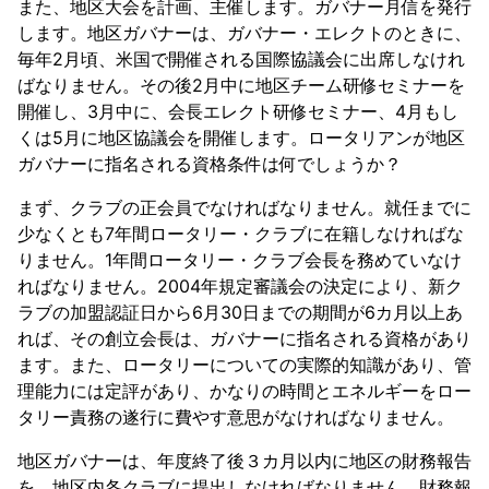
また、地区大会を計画、主催します。ガバナー月信を発行
します。地区ガバナーは、ガバナー・エレクトのときに、
毎年2月頃、米国で開催される国際協議会に出席しなけれ
ばなりません。その後2月中に地区チーム研修セミナーを
開催し、3月中に、会長エレクト研修セミナー、4月もし
くは5月に地区協議会を開催します。ロータリアンが地区
ガバナーに指名される資格条件は何でしょうか？
まず、クラブの正会員でなければなりません。就任までに
少なくとも7年間ロータリー・クラブに在籍しなければな
りません。1年間ロータリー・クラブ会長を務めていなけ
ればなりません。2004年規定審議会の決定により、新ク
ラブの加盟認証日から6月30日までの期間が6カ月以上あ
れば、その創立会長は、ガバナーに指名される資格があり
ます。また、ロータリーについての実際的知識があり、管
理能力には定評があり、かなりの時間とエネルギーをロー
タリー責務の遂行に費やす意思がなければなりません。
地区ガバナーは、年度終了後３カ月以内に地区の財務報告
を、地区内各クラブに提出しなければなりません。財務報