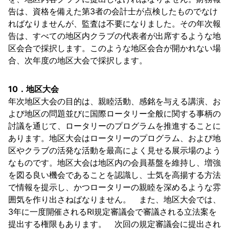
告は、資格を備えた第3者の会計士が点検したものでなけ
ればなりませんが、監査は不要になりました。その年次報
告は、すべての地区内クラブの代表者が出席するような地
区会合で採択します。このような地区会合が開かれない場
合、次年度の地区大会で採択します。
10．地区大会
年次地区大会の目的は、親睦活動、感銘を与える講演、お
よび地区の問題並びに国際ロータリー全般に関する事柄の
討議を通じて、ロータリーのプログラムを推進することに
あります。地区大会はロータリーのプログラム、および地
区やクラブの活発な活動を最高によく見せる展示場のよう
なものです。地区大会は地区内の会員基盤を維持し、増強
を図る良い機会であることを認識し、士気を高揚する方法
で情報を提示し、かつロータリーの親睦を深めるような雰
囲気を作り出さねばなりません。 また、地区大会では、
3年に一度開催されるRI規定審議会で審議される立法案を
提出する権限もあります。 次回の規定審議会に提出され