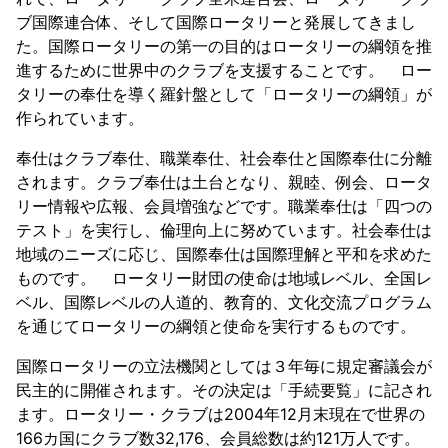
ブ国際連合体、そして国際ロータリーと発展してきまし
た。国際ロータリーの第一の目的はロータリーの綱領を推
進するために世界中のクラブを支援することです。 ロー
タリーの奉仕を導く羅針盤として「ロータリーの綱領」が
作られています。
奉仕はクラブ奉仕、職業奉仕、社会奉仕と国際奉仕に分離
されます。クラブ奉仕は土台となり、親睦、例会、ロータ
リー情報や広報、会員増強などです。職業奉仕は「四つの
テスト」を実行し、倫理向上に努めています。社会奉仕は
地域のニーズに応じ、国際奉仕は国際理解と平和を求めた
ものです。 ロータリー財団の使命は地域レベル、全国レ
ベル、国際レベルの人道的、教育的、文化交流プログラム
を通じてロータリーの綱領と使命を実行するものです。
国際ロータリーの立法機関としては３年毎に規定審議会が
民主的に開催されます。その決定は「手続要覧」に記され
ます。ロータリー・クラブは2004年12月末現在で世界の
166カ国にクラブ数32,176、会員総数は約121万人です。