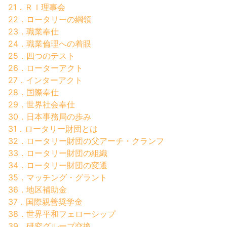
21．ＲＩ理事会
22．ロータリーの綱領
23．職業奉仕
24．職業倫理への着眼
25．四つのテスト
26．ローターアクト
27．インターアクト
28．国際奉仕
29．世界社会奉仕
30．日本事務局の歩み
31．ロータリー財団とは
32．ロータリー財団の父アーチ・クランフ
33．ロータリー財団の組織
34．ロータリー財団の変遷
35．マッチング・グラント
36．地区補助金
37．国際親善奨学金
38．世界平和フェローシップ
39．研究グループ交換