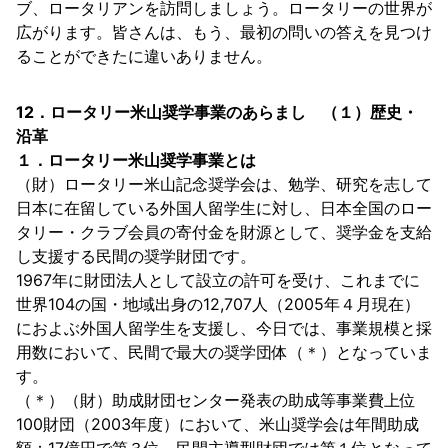
ブ、ロータリアンを訪問しましょう。ロータリーの世界が
広がります。皆さんは、もう、最初の問いの答えを見つけ
ることができたに違いありません。
12．ロータリー米山奨学事業のあらまし （１）歴史・
沿革
１．ロータリー米山奨学事業とは
（財）ロータリー米山記念奨学会は、勉学、研究を志して
日本に在留している外国人留学生に対し、日本全国のロー
タリー・クラブ会員の寄付金を財源として、奨学金を支給
し支援する民間の奨学財団です。
1967年に財団法人として設立の許可を受け、これまでに
世界104の国・地域出身の12,707人（2005年４月現在）
におよぶ外国人留学生を支援し、今日では、事業規模と採
用数において、民間で最大の奨学団体（＊）となっていま
す。
（＊）（財）助成財団センター発表の助成等事業費上位
100財団（2003年度）において、米山奨学会は年間助成
額：17億円で第３位、民間主導型財団では第１位となって