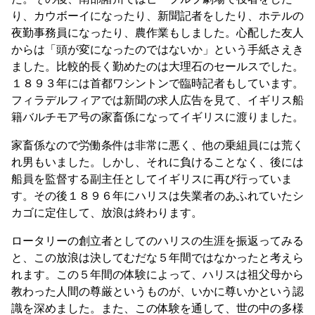
り、カウボーイになったり、新聞記者をしたり、ホテルの
夜勤事務員になったり、農作業もしました。心配した友人
からは「頭が変になったのではないか」という手紙さえき
ました。比較的長く勤めたのは大理石のセールスでした。
１８９３年には首都ワシントンで臨時記者もしています。
フィラデルフィアでは新聞の求人広告を見て、イギリス船
籍バルチモア号の家畜係になってイギリスに渡りました。
家畜係なので労働条件は非常に悪く、他の乗組員には荒く
れ男もいました。しかし、それに負けることなく、後には
船員を監督する副主任としてイギリスに再び行っていま
す。その後１８９６年にハリスは失業者のあふれていたシ
カゴに定住して、放浪は終わります。
ロータリーの創立者としてのハリスの生涯を振返ってみる
と、この放浪は決してむだな５年間ではなかったと考えら
れます。この５年間の体験によって、ハリスは祖父母から
教わった人間の尊厳というものが、いかに尊いかという認
識を深めました。また、この体験を通して、世の中の多様