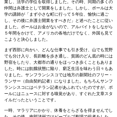
業し、法学の学位を取得しました。その時、同期の多くの
仲間は弁護士として開業をしました。しかし、ポールは大
学の講師が「まず小さな町に行って５年位、愉快に過ご
し、その後に弁護士開業をすべきだ」と述べたことに従い
ました。ポールはお金がないので、アルバイトをしながら
５年間をかけて、アメリカの各地だけでなく、外国も見て
こようと決心しました。
まず西部に向かい、どんな仕事でも引き受け、山でも荒野
でも分け入り、長距離を歩き通し、貧困のどん底の時には
野宿をしたり、大都市の通りをほっつき歩くこともありま
した。時には飢餓状態に陥り、窮乏生活を味わう日々もあ
りました。サンフランシスコでは地方の新聞社のフリー・
ランサー（自由契約記者）になりました。もちろんサンフ
ランシスコにはベテラン記者があふれていたのですが、ポ
ールにはニュースに対する嗅覚があり、すぐれた文章スタ
イルだったということです。
一時、マラリアにかかり、休養をとらざるを得ませんでし
た。その後、南部諸州ではピープルブ劇場で役者をした