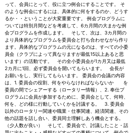
って、会員にとって、役に立つ例会にすることです。 そ
のような例会にするには、具体的に何をするのか、どうす
るか・・ということが大変重要です。 例会プログラムに
ついては特別月間などを考慮して、6カ月間の大まかな例
会プログラムを作成します。 そして、次は、3カ月間の
より具体的なプログラムを委員会と打ち合わせながら作り
ます。具体的なプログラムの元になるのは、すべての小委
員会（クラブによって異なりますが最低15以上あると思
います）の活動です。 その全小委員会が1カ月又は最低
2カ月に1回、必ず委員会を開いてもらいます。 会長が
お願いをし、実行してもらいます。 委員会の会議の内容
は、1. 委員会の役割、何をやらなければならないか を
委員の間でシェアーする（ロータリー情報）、2. 奉仕プ
ログラムに会員が参加するために、委員会として、何時、
何を、どの様に行動していくかを討議する。 3. 委員会
以外のロータリー関連や職業・仕事関連、経済関連、その
他の話題を話し合い、委員同士理解しあう機会とする。
（少人数が良い） そして、委員会で、討議したこと・話
題に出たこと・・感想などすべての事柄について、例会で