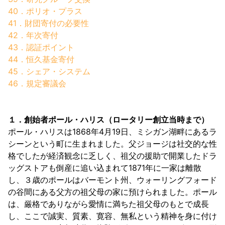
40．ポリオ・プラス
41．財団寄付の必要性
42．年次寄付
43．認証ポイント
44．恒久基金寄付
45．シェア・システム
46．規定審議会
１．創始者ポール・ハリス（ロータリー創立当時まで）
ポール・ハリスは1868年4月19日、ミシガン湖畔にあるラ
シーンという町に生まれました。父ジョージは社交的な性
格でしたが経済観念に乏しく、祖父の援助で開業したドラ
ッグストアも倒産に追い込まれて1871年に一家は離散
し、３歳のポールはバーモント州、ウォーリングフォード
の谷間にある父方の祖父母の家に預けられました。ポール
は、厳格でありながら愛情に満ちた祖父母のもとで成長
し、ここで誠実、質素、寛容、無私という精神を身に付け